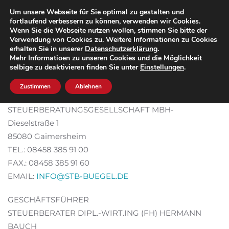
Um unsere Webseite für Sie optimal zu gestalten und
fortlaufend verbessern zu können, verwenden wir Cookies.
Zum Hauptinhalt springen
Wenn Sie die Webseite nutzen wollen, stimmen Sie bitte der
Verwendung von Cookies zu. Weitere Informationen zu Cookies
erhalten Sie in unserer
Datenschutzerklärung
.
Mehr Informatioen zu unseren Cookies und die Möglichkeit
selbige zu deaktivieren finden Sie unter
Einstellungen
.
Impressum
Zustimmen
Ablehnen
BÜGEL BIENERT & BAUCH
STEUERBERATUNGSGESELLSCHAFT MBH-
Dieselstraße 1
85080 Gaimersheim
TEL.: 08458 385 91 00
FAX.: 08458 385 91 60
EMAIL:
INFO@STB-BUEGEL.DE
GESCHÄFTSFÜHRER
STEUERBERATER DIPL.-WIRT.ING (FH) HERMANN
BAUCH